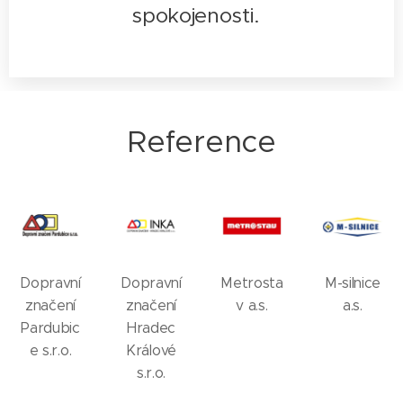
spokojenosti.
Reference
Dopravní
Dopravní
Metrosta
M-silnice
značení
značení
v a.s.
a.s.
Pardubic
Hradec
e s.r.o.
Králové
s.r.o.