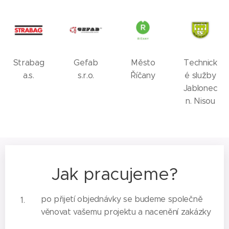
Strabag
Gefab
Město
Technick
a.s.
s.r.o.
Říčany
é služby
Jablonec
n. Nisou
Jak pracujeme?
po přijetí objednávky se budeme společně
věnovat vašemu projektu a nacenění zakázky