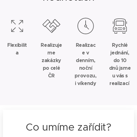
Flexibilit
Realizuje
Realizac
Rychlé
a
me
e v
jednání,
zakázky
denním,
do 10
po celé
noční
dnů jsme
ČR
provozu,
u vás s
i víkendy
realizací
Co umíme zařídit?