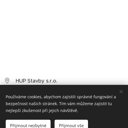
HUP Stavby s.r.o.
Masarykova 840, 280 02 Kolín
Používáme cookies, abychom zajistili správné fungování a
+420 774 614 370
bezpečnost našich stránek. Tím vám můžeme zajistit tu
nejlepší zkušenost při jejich návštěvě.
hupstavby@gmail.com
Přijmout nezbytné
Přijmout vše