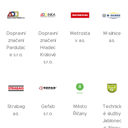
Dopravní
Dopravní
Metrosta
M-silnice
značení
značení
v a.s.
a.s.
Pardubic
Hradec
e s.r.o.
Králové
s.r.o.
Strabag
Gefab
Město
Technick
a.s.
s.r.o.
Říčany
é služby
Jablonec
n. Nisou